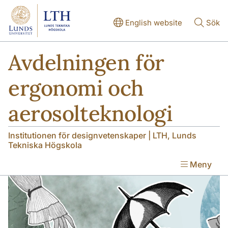
Hoppa till huvudinnehåll
Hoppa till huvudinnehåll
English website
Sök
Avdelningen för
ergonomi och
aerosolteknologi
Institutionen för designvetenskaper | LTH, Lunds
Tekniska Högskola
Meny