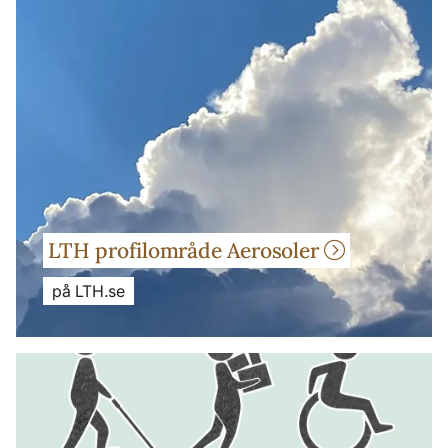
LTH profilområde Aerosoler
på LTH.se