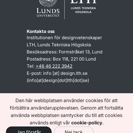
Kontakta oss
Institutionen för designvetenskaper
LTH,
Lunds Tekniska Högskola
Besöksadress: Formstråket 13, Lund
Postadress:
Box 118, 221 00 Lund
Tel:
+46 46 222 3942
E-post:
info
[at]
design
.
lth
.
se
(info[at]design[dot]lth[dot]se)
Den här webbplatsen använder cookies för att
Om webbplatsen
Tillgänglighetsredogörelse
förbättra användarupplevelsen. Genom att fortsätta
Behandling av personuppgifter
använda webbplatsen samtycker du till att cookies
(lu.se)
används enligt vår
cookie-policy
.
Jag förstår
Nej tack